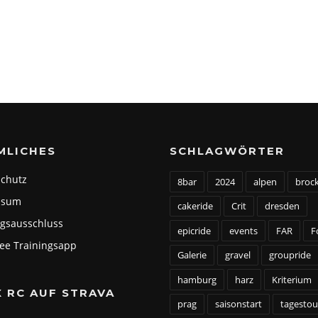
MLICHES
SCHLAGWÖRTER
chutz
8bar
2024
alpen
broc
ssum
cakeride
Crit
dresden
gsausschluss
epicride
events
FAR
F
dee Trainingsapp
Galerie
gravel
groupride
hamburg
harz
Kriterium
X RC AUF STRAVA
prag
saisonstart
tagestou