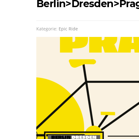
Berlin>Dresden>Prag
Kategorie:
Epic Ride