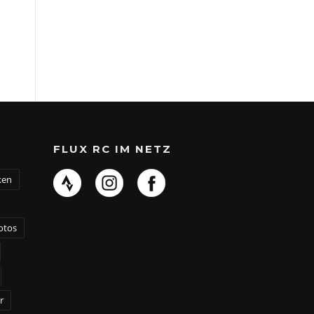
FLUX RC IM NETZ
ken
otos
r