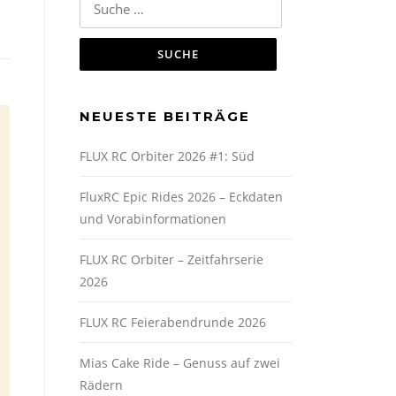
nach:
NEUESTE BEITRÄGE
FLUX RC Orbiter 2026 #1: Süd
FluxRC Epic Rides 2026 – Eckdaten
und Vorabinformationen
FLUX RC Orbiter – Zeitfahrserie
2026
FLUX RC Feierabendrunde 2026
Mias Cake Ride – Genuss auf zwei
Rädern