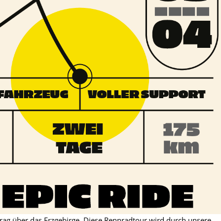
Prag über das Erzgebirge. Diese Rennradtour wird durch unsere