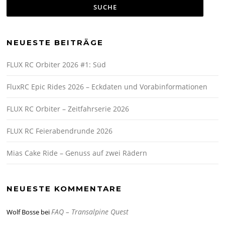
NEUESTE BEITRÄGE
FLUX RC Orbiter 2026 #1: Süd
FluxRC Epic Rides 2026 – Eckdaten und Vorabinformationen
FLUX RC Orbiter – Zeitfahrserie 2026
FLUX RC Feierabendrunde 2026
Mias Cake Ride – Genuss auf zwei Rädern
NEUESTE KOMMENTARE
FAQ – Transalpine Quest
Wolf Bosse
bei