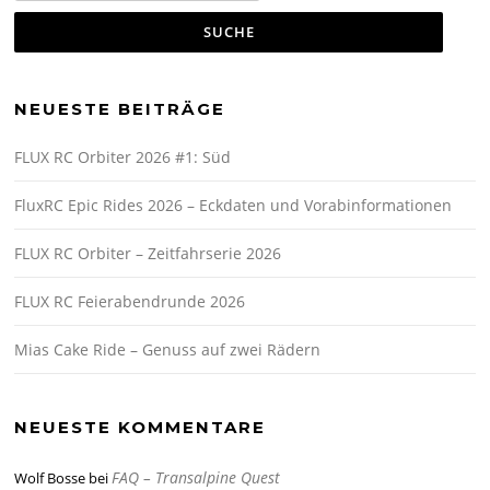
NEUESTE BEITRÄGE
FLUX RC Orbiter 2026 #1: Süd
FluxRC Epic Rides 2026 – Eckdaten und Vorabinformationen
FLUX RC Orbiter – Zeitfahrserie 2026
FLUX RC Feierabendrunde 2026
Mias Cake Ride – Genuss auf zwei Rädern
NEUESTE KOMMENTARE
FAQ – Transalpine Quest
Wolf Bosse
bei