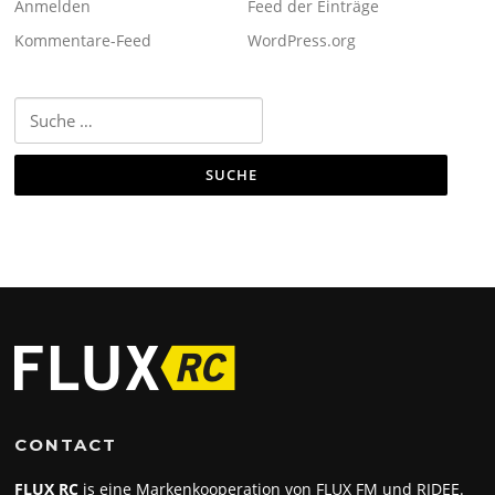
Anmelden
Feed der Einträge
Kommentare-Feed
WordPress.org
Suche
nach:
CONTACT
FLUX RC
is eine Markenkooperation von FLUX FM und RIDEE.