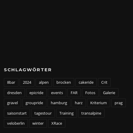
SCHLAGWÖRTER
8bar
2024
alpen
brocken
cakeride
Crit
dresden
epicride
events
FAR
Fotos
Galerie
gravel
groupride
hamburg
harz
Kriterium
prag
saisonstart
tagestour
Training
transalpine
veloberlin
winter
XRace