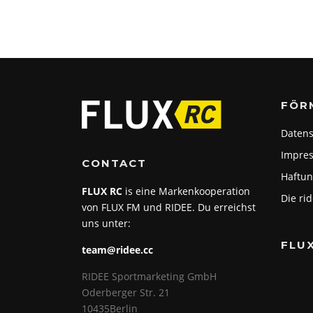
FÖR
Datens
Impre
CONTACT
Haftun
FLUX RC
is eine Markenkooperation
Die ri
von FLUX FM und RIDEE. Du erreichst
uns unter:
FLU
team@ridee.cc
RIDEE Sportmarketing GmbH
Oderberger Str. 21
10435Berlin