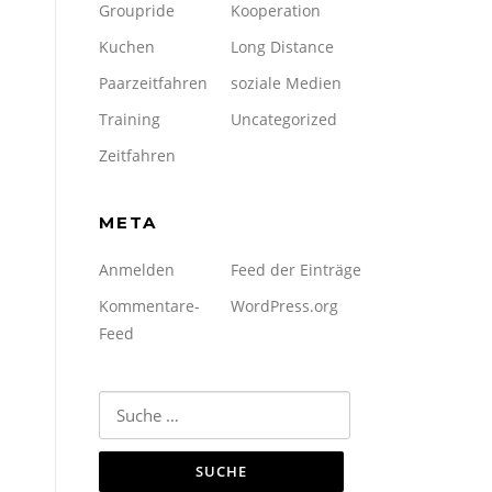
Groupride
Kooperation
Kuchen
Long Distance
Paarzeitfahren
soziale Medien
Training
Uncategorized
Zeitfahren
META
Anmelden
Feed der Einträge
Kommentare-
WordPress.org
Feed
Suche
nach: