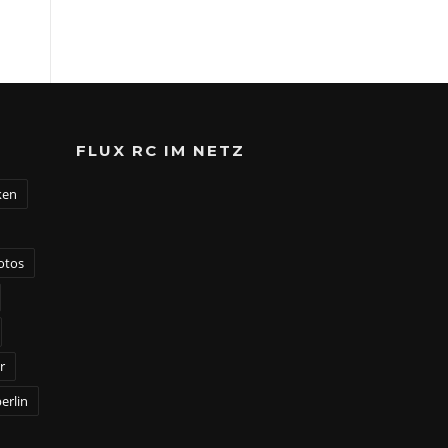
FLUX RC IM NETZ
ken
otos
r
erlin