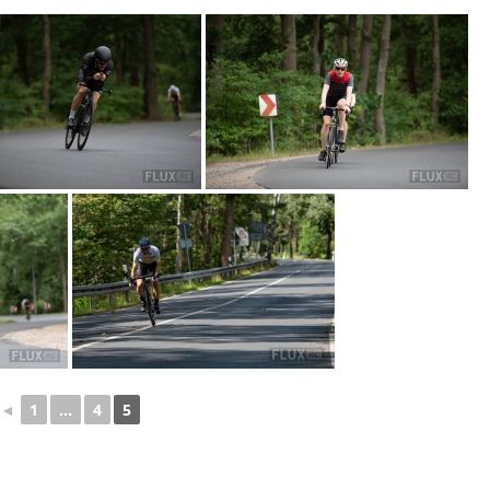
◄
1
...
4
5