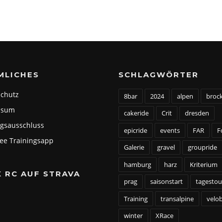
MLICHES
SCHLAGWÖRTER
chutz
8bar
2024
alpen
broc
ssum
cakeride
Crit
dresden
gsausschluss
epicride
events
FAR
F
dee Trainingsapp
Galerie
gravel
groupride
hamburg
harz
Kriterium
X RC AUF STRAVA
prag
saisonstart
tagestou
Training
transalpine
velob
winter
XRace