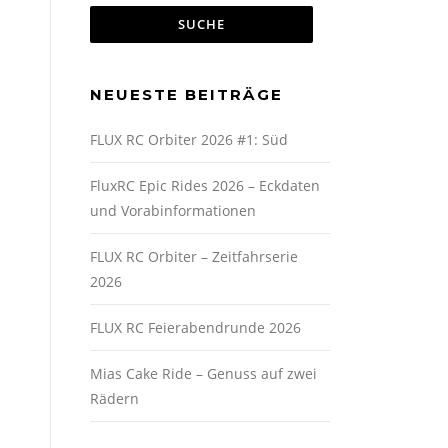
NEUESTE BEITRÄGE
FLUX RC Orbiter 2026 #1: Süd
FluxRC Epic Rides 2026 – Eckdaten
und Vorabinformationen
FLUX RC Orbiter – Zeitfahrserie
2026
FLUX RC Feierabendrunde 2026
Mias Cake Ride – Genuss auf zwei
Rädern